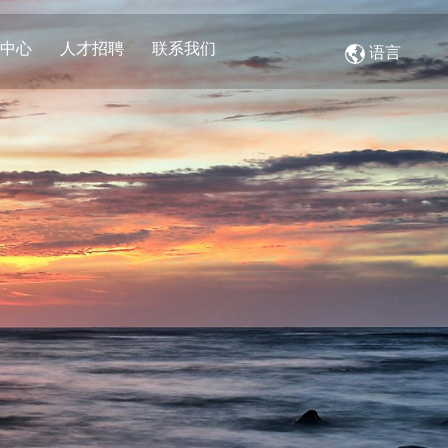
中心
人才招聘
联系我们
语言