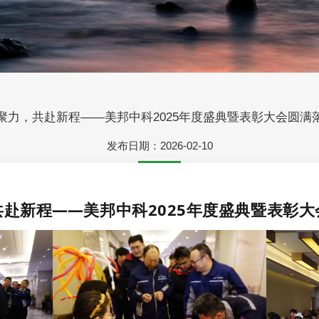
聚力，共赴新程——美邦中科2025年度盛典暨表彰大会圆满
发布日期：2026-02-10
共赴新程
——
美邦中科2025年度盛典暨表彰