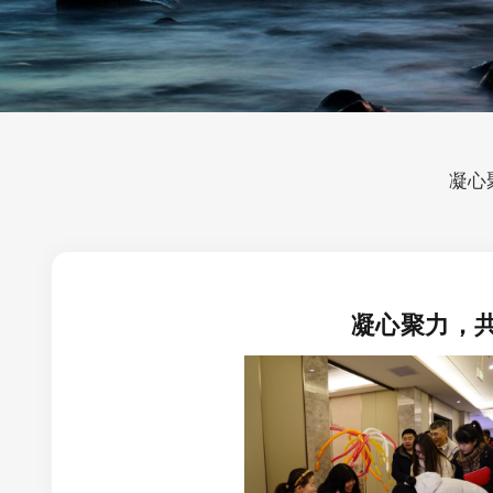
人才招聘
联系我们
English
凝心
凝心聚力，